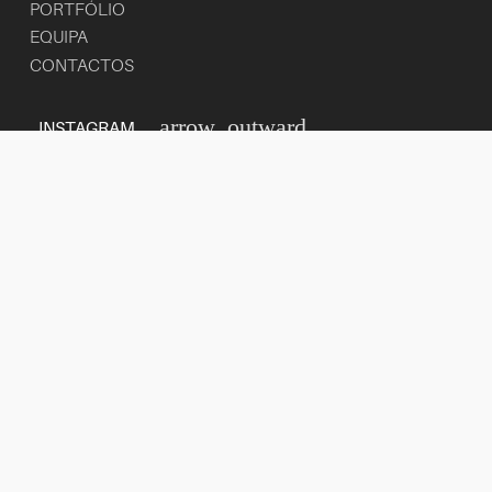
PORTFÓLIO
EQUIPA
CONTACTOS
arrow_outward
INSTAGRAM
arrow_outward
LINKEDIN
arrow_outward
FACEBOOK