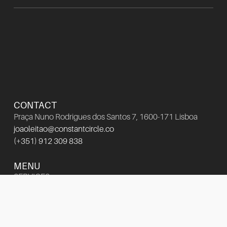
CONTACT
Praça Nuno Rodrigues dos Santos 7, 1600-171 Lisboa
joaoleitao@constantcircle.co
(+351) 912 309 838
MENU
SERVICES
PORTFOLIO
arrow_outward
INSTAGRAM