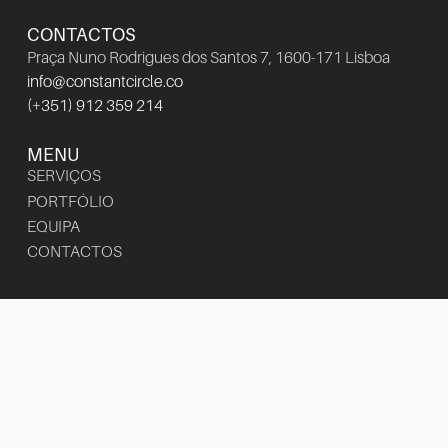
CONTACTOS
Praça Nuno Rodrigues dos Santos 7, 1600-171 Lisboa
info@constantcircle.co
(+351) 912 359 214
MENU
SERVIÇOS
PORTFÓLIO
EQUIPA
CONTACTOS
arrow_outward
INSTAGRAM
arrow_outward
LINKEDIN
arrow_outward
FACEBOOK