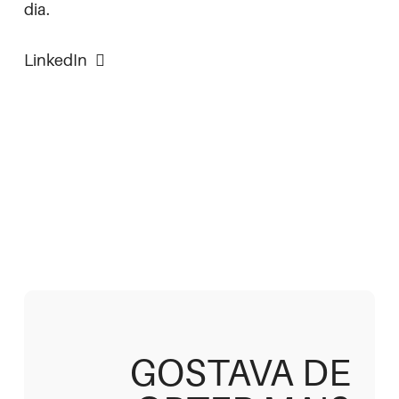
dia.
LinkedIn
João
Leitão
Daniel
Pedro
Roxo
Nunes
Partner &
Nuno
Gonçalves
Chief
Partner &
Designer
Founder &
Operating
Chief Web
de
CEO
Officer
Officer
Comunicação
GOSTAVA DE