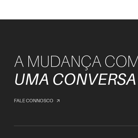
A MUDANÇA CO
UMA CONVERSA
FALE CONNOSCO
arrow_outward