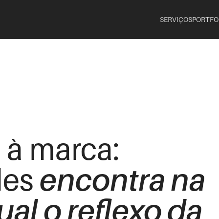
SERVIÇOS
PORTFO
 à marca:
encontra na
des
ual o reflexo da