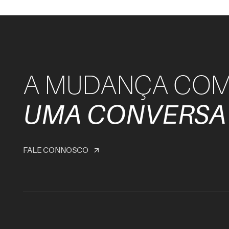
A MUDANÇA CO
UMA CONVERSA
FALE CONNOSCO
arrow_outward