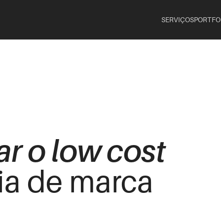
SERVIÇOS
PORTFO
r o low cost
ia de marca